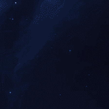
共
0
页
0
条
aiyun体育登陆入口
亚投网站
kok在线登录入口