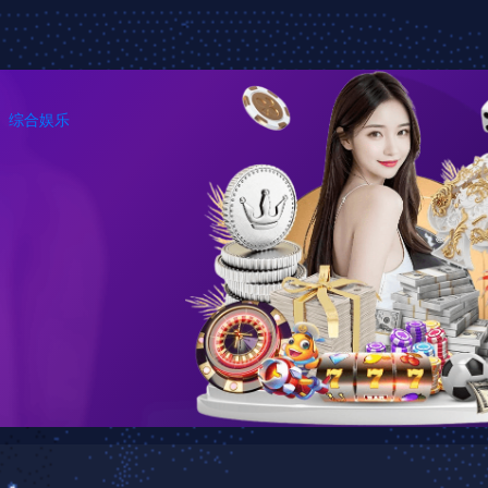
首页
关于我们
产品中心
新闻中心
行