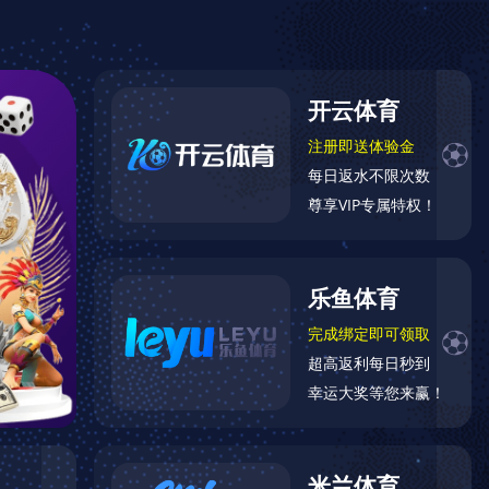
业应用
荣誉资质
联系我们