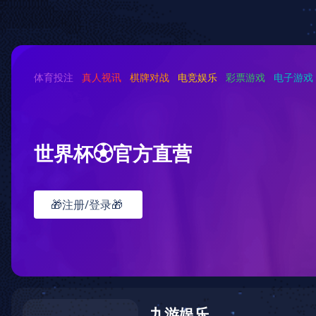
网站
普通休闲